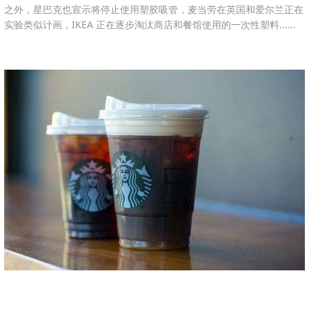
之外，星巴克也宣示将停止使用塑胶吸管，麦当劳在英国和爱尔兰正在
实验类似计画，IKEA 正在逐步淘汰商店和餐馆使用的一次性塑料......