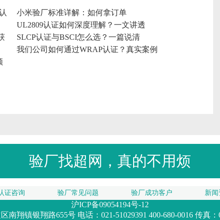
认
小米验厂标准详解：如何拿订单
UL2809认证如何深度理解？一文讲透
获
SLCP认证与BSCI怎么选？一篇说清
我们公司如何通过WRAP认证？真实案例
顺
利
验厂找超网，真的不用烦
认证咨询
验厂常见问题
验厂成功客户
新闻
沪ICP备09054194号-12
银翔路655号 电话：021-51029391 400-680-0016 传真：02