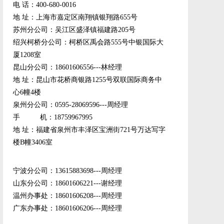
电 话：400-680-0016
地 址：上海市嘉定区南翔镇银翔路655号
苏州分公司：吴江区盛泽镇福建路205号
绍兴柯桥分公司：柯桥区禹会路555号中银国际大
厦1208室
昆山分公司：18601606556---林经理
地 址：昆山市花桥商银路1255号双联国际商务中
心6幢4楼
泉州分公司：0595-28069596---周经理
手 机：18759967995
地 址：福建省泉州市丰泽区宝洲街721号万达写字
楼B幢3406室
宁波分公司：13615883698---周经理
山东分公司：18601606221---谢经理
温州办事处：18601606208---周经理
广东办事处：18601606206---周经理