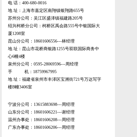
电 话：400-680-0016
地 址：上海市嘉定区南翔镇银翔路655号
苏州分公司：吴江区盛泽镇福建路205号
绍兴柯桥分公司：柯桥区禹会路555号中银国际大
厦1208室
昆山分公司：18601606556---林经理
地 址：昆山市花桥商银路1255号双联国际商务中
心6幢4楼
泉州分公司：0595-28069596---周经理
手 机：18759967995
地 址：福建省泉州市丰泽区宝洲街721号万达写字
楼B幢3406室
宁波分公司：13615883698---周经理
山东分公司：18601606221---谢经理
温州办事处：18601606208---周经理
广东办事处：18601606206---周经理